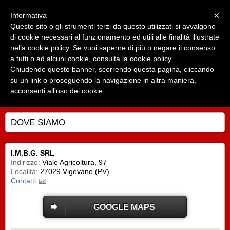
Menu
×
Informativa
Questo sito o gli strumenti terzi da questo utilizzati si avvalgono
I.M.B.G. Srl
di cookie necessari al funzionamento ed utili alle finalità illustrate
Forniture industriali dal 1983 a Vigevano
nella cookie policy. Se vuoi saperne di più o negare il consenso
a tutti o ad alcuni cookie, consulta la
cookie policy
.
Chiudendo questo banner, scorrendo questa pagina, cliccando
su un link o proseguendo la navigazione in altra maniera,
acconsenti all’uso dei cookie.
DOVE SIAMO
I.M.B.G. SRL
Indirizzo:
Viale Agricoltura, 97
Località:
27029 Vigevano (PV)
Contatti
GOOGLE MAPS